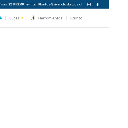
fono: 22 8172338 | e-mail: Plantas@viverolasbrujas.cl
Luces
Herramientas
Carrito