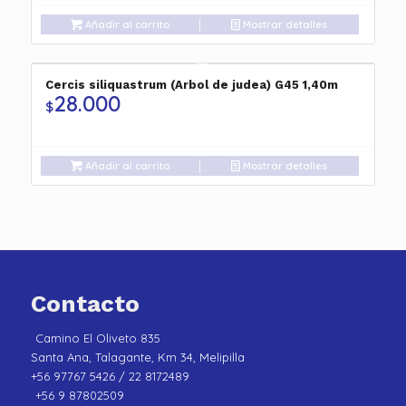
Añadir al carrito
Mostrar detalles
Cercis siliquastrum (Arbol de judea) G45 1,40m
28.000
$
Añadir al carrito
Mostrar detalles
Contacto
Camino El Oliveto 835
Santa Ana, Talagante, Km 34, Melipilla
+56 97767 5426 / 22 8172489
+56 9 87802509