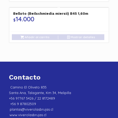
Belloto (Beilschmiedia miersii) B45 1,60m
14.000
$
Añadir al carrito
Mostrar detalles
Contacto
Camino El Oliveto 835
Santa Ana, Talagante, Km 34, Melipilla
+56 97767 5426 / 22 8172489
+56 9 87802509
plantas@viverolasbrujas.cl
www.viverolasbrujas.cl