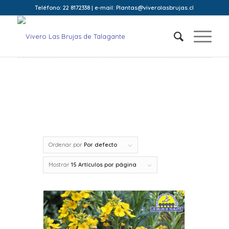
Teléfono: 22 8172338 | e-mail: Plantas@viverolasbrujas.cl
Ordenar por
Por defecto
Mostrar
15 Artículos por página