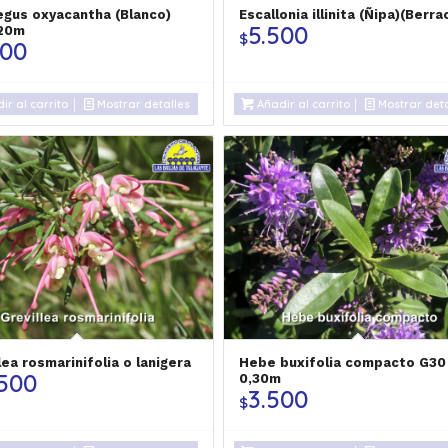
egus oxyacantha (Blanco)
Escallonia illinita (Ñipa)(Berra
5.500
,20m
$
500
ir al carrito
Mostrar detalles
Añadir al carrito
Mostrar deta
lea rosmarinifolia o lanigera
Hebe buxifolia compacto G30
.500
0,30m
3.500
$