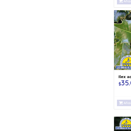
Añad
Ilex a
35
$
Añad