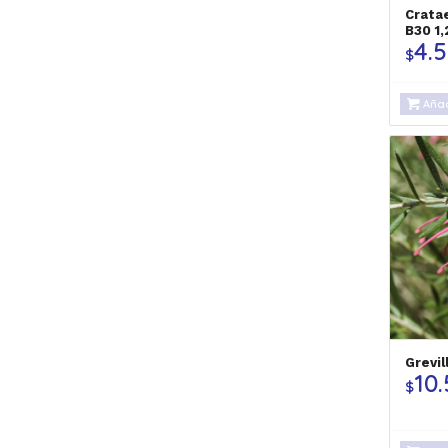
Crata
B30 1
4.
$
Añad
Grevil
10
$