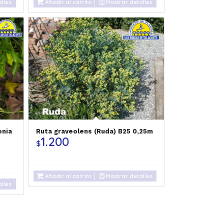
lles
Añadir al carrito
Mostrar detalles
onia
Ruta graveolens (Ruda) B25 0,25m
1.200
$
Añadir al carrito
Mostrar detalles
lles