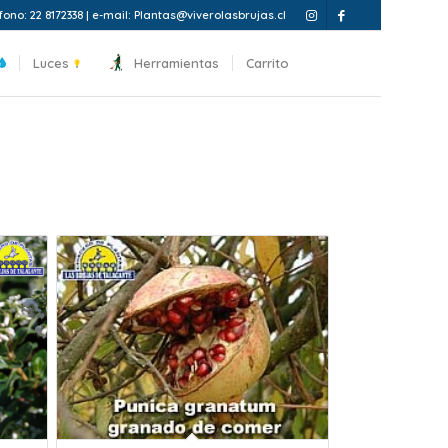
fono: 22 8172338 | e-mail: Plantas@viverolasbrujas.cl
Luces
Herramientas
Carrito