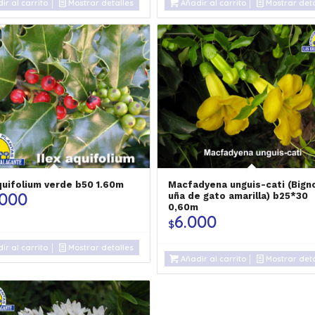
ir al carrito
Mostrar detalles
Añadir al carrito
Mostrar deta
quifolium verde b50 1.60m
Macfadyena unguis-cati (Bign
.000
uña de gato amarilla) b25*30
0,60m
6.000
$
ir al carrito
Mostrar detalles
Añadir al carrito
Mostrar deta