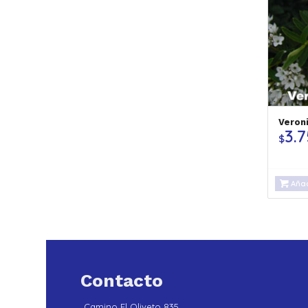
Veron
3.
$
Añad
Contacto
Camino El Oliveto 835