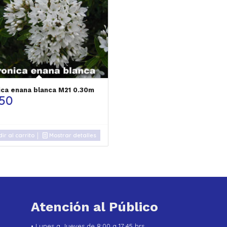
ica enana blanca M21 0.30m
750
ir al carrito
Mostrar detalles
Atención al Público
• Lunes a Jueves de 8:00 a 17:45 hrs.