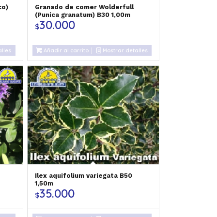
co)
Granado de comer Wolderfull
(Punica granatum) B30 1,00m
30.000
$
lles
Añadir al carrito
Mostrar detalles
Ilex aquifolium variegata B50
1,50m
35.000
$