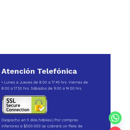
Atención Telefónica
• Lunes a Jueves de 8:00 a 17:45 hrs. Viernes de
8.00 a 17.30 hrs. Sábados de 9.00 a 14.00 hrs
Despacho en 5 diás hábiles | Por compras
inferiores a $500.000 se cobrará un flete de