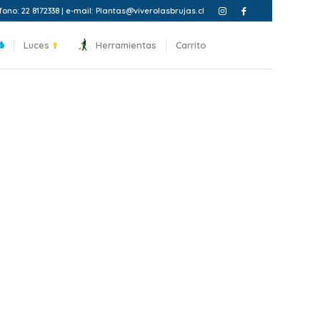
fono: 22 8172338 | e-mail: Plantas@viverolasbrujas.cl
Luces
Herramientas
Carrito