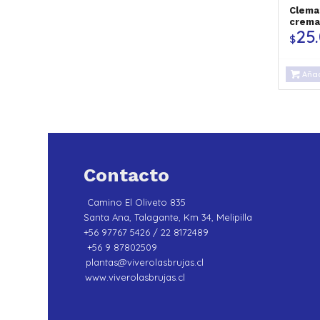
Clema
crema
25
$
Añad
Contacto
Camino El Oliveto 835
Santa Ana, Talagante, Km 34, Melipilla
+56 97767 5426 / 22 8172489
+56 9 87802509
plantas@viverolasbrujas.cl
www.viverolasbrujas.cl