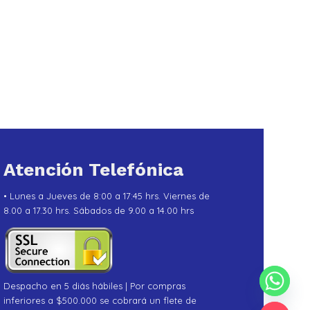
Atención Telefónica
• Lunes a Jueves de 8:00 a 17:45 hrs. Viernes de
8.00 a 17.30 hrs. Sábados de 9.00 a 14.00 hrs
Despacho en 5 diás hábiles | Por compras
inferiores a $500.000 se cobrará un flete de