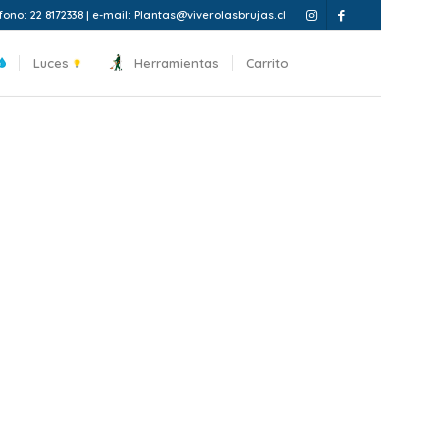
fono: 22 8172338 | e-mail: Plantas@viverolasbrujas.cl
Luces
Herramientas
Carrito