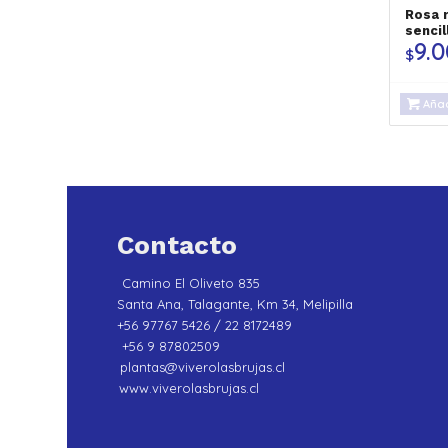
Rosa 
sencil
9.
$
Añad
Contacto
Camino El Oliveto 835
Santa Ana, Talagante, Km 34, Melipilla
+56 97767 5426 / 22 8172489
+56 9 87802509
plantas@viverolasbrujas.cl
www.viverolasbrujas.cl