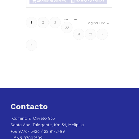
Añadir al carrito
Mostrar detalles
•••
•••
1
2
3
Página 1 de 32
30
31
32
›
»
Contacto
Camino El Oliveto 835
Santa Ana, Talagante, Km 34, Melipilla
+56 97767 5426 / 22 8172489
+56 9 87802509