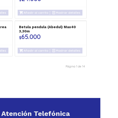
lles
Añadir al carrito
Mostrar detalles
urea
Betula pendula (Abedul) Max40
3,30m
65.000
$
lles
Añadir al carrito
Mostrar detalles
Página 1 de 14
Atención Telefónica