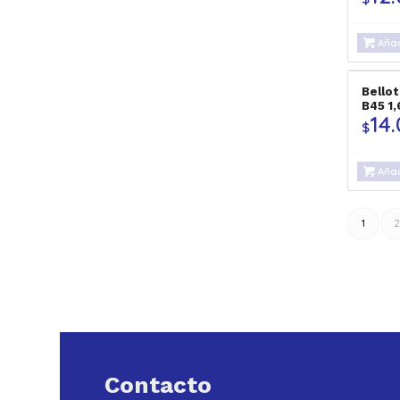
Añad
Bellot
B45 1
14
$
Añad
1
2
Contacto