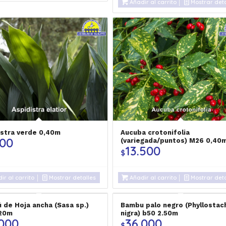
Añadir al carrito
Mostrar deta
istra verde 0,40m
Aucuba crotonifolia
000
(variegada/puntos) M26 0,40
13.500
$
ir al carrito
Mostrar detalles
Añadir al carrito
Mostrar deta
 de Hoja ancha (Sasa sp.)
Bambu palo negro (Phyllostac
,20m
nigra) b50 2.50m
.000
36.000
$