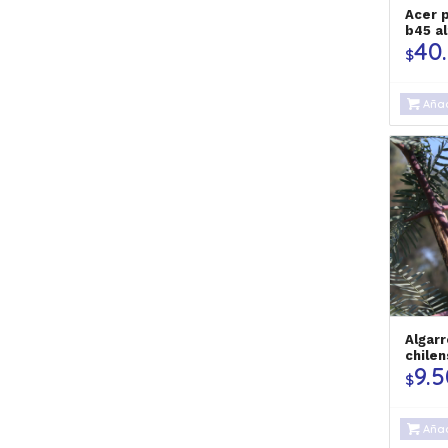
Acer 
b45 al
40
$
Añad
Algar
chilen
9.
$
Añad