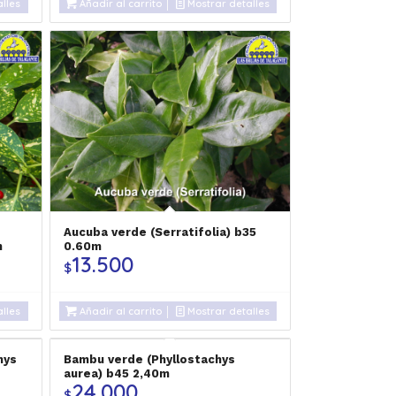
lles
Añadir al carrito
Mostrar detalles
Aucuba verde (Serratifolia) b35
m
0.60m
13.500
$
lles
Añadir al carrito
Mostrar detalles
hys
Bambu verde (Phyllostachys
aurea) b45 2,40m
24.000
$