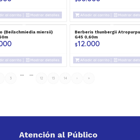
ir al carrito
Mostrar detalles
Añadir al carrito
Mostrar deta
o (Beilschmiedia miersii)
Berberis thunbergii Atropurp
,60m
G45 0,60m
.000
12.000
$
ir al carrito
Mostrar detalles
Añadir al carrito
Mostrar deta
•••
•••
3
12
13
14
›
»
Atención al Público