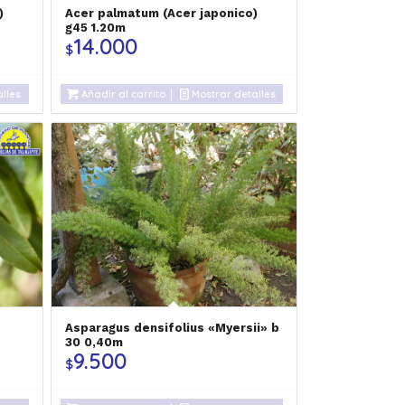
)
Acer palmatum (Acer japonico)
g45 1.20m
14.000
$
lles
Añadir al carrito
Mostrar detalles
Asparagus densifolius «Myersii» b
30 0,40m
9.500
$