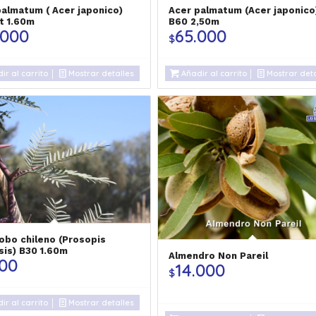
palmatum ( Acer japonico)
Acer palmatum (Acer japonico
t 1.60m
B60 2,50m
.000
65.000
$
ir al carrito
Mostrar detalles
Añadir al carrito
Mostrar deta
robo chileno (Prosopis
sis) B30 1.60m
Almendro Non Pareil
500
14.000
$
ir al carrito
Mostrar detalles