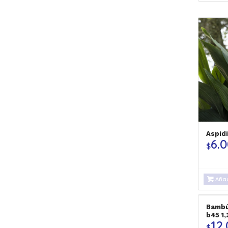
Aspid
6.
$
Añad
Bambú
b45 1
12
$