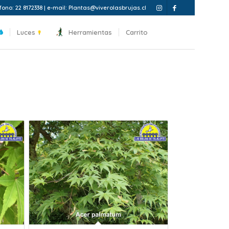
fono: 22 8172338 | e-mail: Plantas@viverolasbrujas.cl
Luces
Herramientas
Carrito