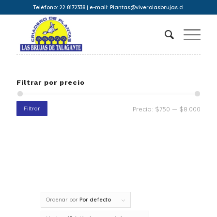
Teléfono: 22 8172338 | e-mail: Plantas@viverolasbrujas.cl
Filtrar por precio
Filtrar
Precio:
$750
—
$8.000
Ordenar por
Por defecto