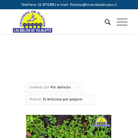
Teléfono: 22 8172338 | e-mail: Plantas@viverolasbrujas.cl
Ordenar por
Por defecto
Mostrar
15 Artículos por página