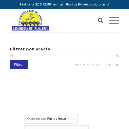
Teléfono: 22 8172338 | e-mail: Plantas@viverolasbrujas.cl
Filtrar por precio
Filtrar
Precio:
$4.500
—
$30.000
Ordenar por
Por defecto