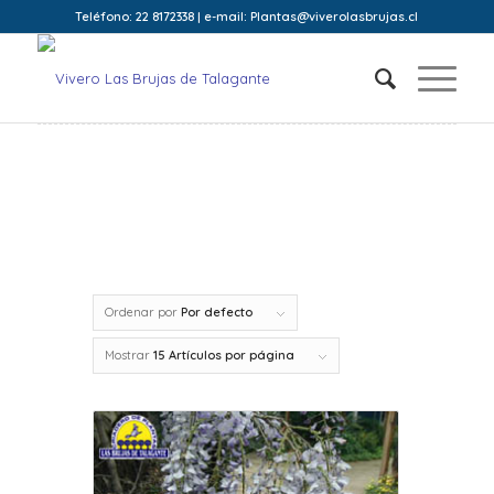
Teléfono: 22 8172338 | e-mail: Plantas@viverolasbrujas.cl
Ordenar por
Por defecto
Mostrar
15 Artículos por página