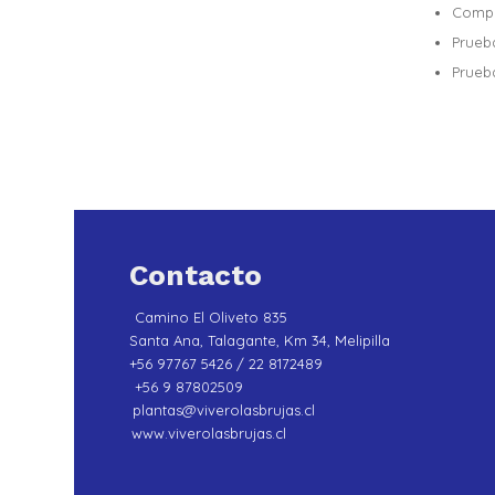
Compr
Prueb
Prueb
Contacto
Camino El Oliveto 835
Santa Ana, Talagante, Km 34, Melipilla
+56 97767 5426 / 22 8172489
+56 9 87802509
plantas@viverolasbrujas.cl
www.viverolasbrujas.cl