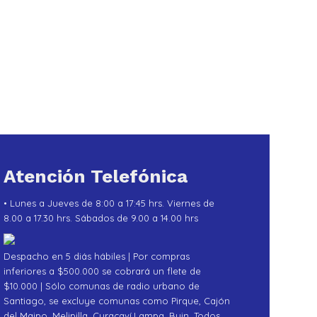
Atención Telefónica
• Lunes a Jueves de 8:00 a 17:45 hrs. Viernes de
8.00 a 17.30 hrs. Sábados de 9.00 a 14.00 hrs
Despacho en 5 diás hábiles | Por compras
inferiores a $500.000 se cobrará un flete de
$10.000 | Sólo comunas de radio urbano de
Santiago, se excluye comunas como Pirque, Cajón
del Maipo, Melipilla, Curacaví,Lampa ,Buin .Todos