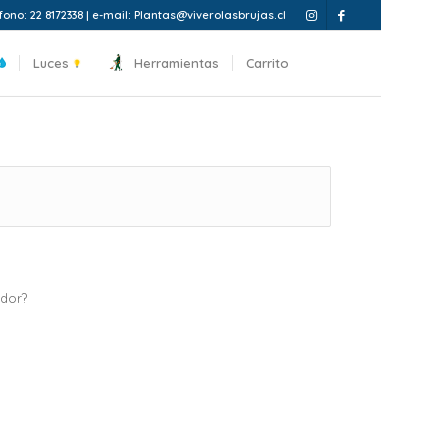
fono: 22 8172338 | e-mail: Plantas@viverolasbrujas.cl
Luces
Herramientas
Carrito
ador?