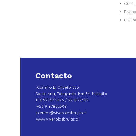
Compr
Prueb
Prueb
Contacto
Camino El Oliveto 835
Santa Ana, Talagante, Km 34, Melipilla
+56 97767 5426 / 22 8172489
+56 9 87802509
plantas@viverolasbrujas.cl
www.viverolasbrujas.cl