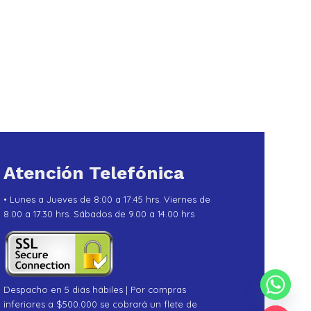
Atención Telefónica
• Lunes a Jueves de 8:00 a 17:45 hrs. Viernes de
8.00 a 17.30 hrs. Sábados de 9.00 a 14.00 hrs
Despacho en 5 diás hábiles | Por compras
inferiores a $500.000 se cobrará un flete de