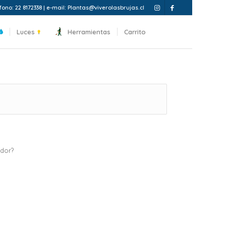
fono: 22 8172338 | e-mail: Plantas@viverolasbrujas.cl
Luces
Herramientas
Carrito
ador?