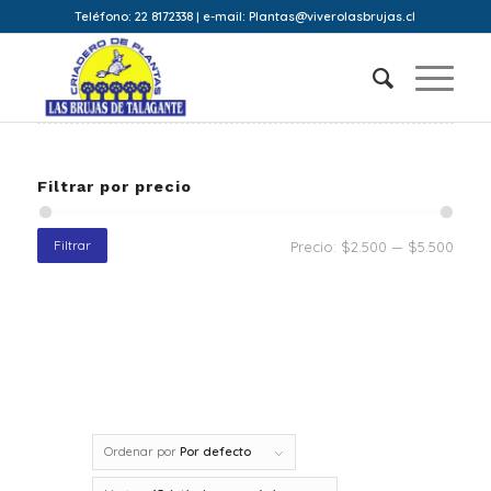
Teléfono: 22 8172338 | e-mail: Plantas@viverolasbrujas.cl
Filtrar por precio
Filtrar
Precio:
$2.500
—
$5.500
Ordenar por
Por defecto