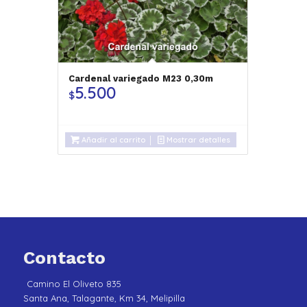
Cardenal variegado M23 0,30m
5.500
$
Añadir al carrito
Mostrar detalles
Contacto
Camino El Oliveto 835
Santa Ana, Talagante, Km 34, Melipilla