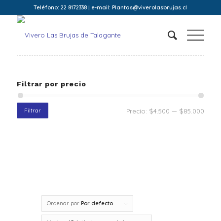
Teléfono: 22 8172338 | e-mail: Plantas@viverolasbrujas.cl
Filtrar por precio
Filtrar
Precio:
$4.500
—
$85.000
Ordenar por
Por defecto