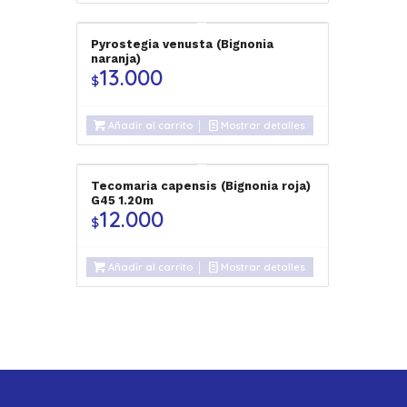
Pyrostegia venusta (Bignonia
naranja)
13.000
$
Añadir al carrito
Mostrar detalles
Tecomaria capensis (Bignonia roja)
G45 1.20m
12.000
$
Añadir al carrito
Mostrar detalles