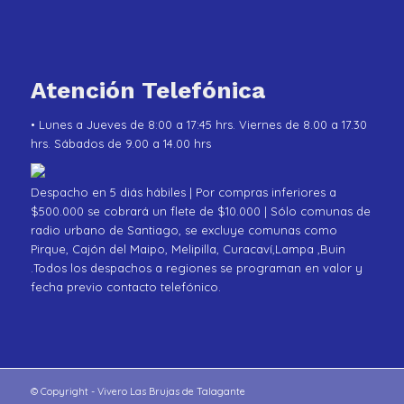
Atención Telefónica
• Lunes a Jueves de 8:00 a 17:45 hrs. Viernes de 8.00 a 17.30
hrs. Sábados de 9.00 a 14.00 hrs
Despacho en 5 diás hábiles | Por compras inferiores a
$500.000 se cobrará un flete de $10.000 | Sólo comunas de
radio urbano de Santiago, se excluye comunas como
Pirque, Cajón del Maipo, Melipilla, Curacaví,Lampa ,Buin
.Todos los despachos a regiones se programan en valor y
fecha previo contacto telefónico.
© Copyright - Vivero Las Brujas de Talagante