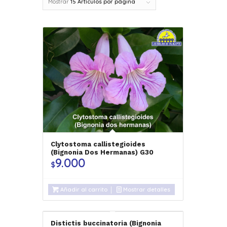
Mostrar
15 Artículos por página
Clytostoma callistegioides
(Bignonia Dos Hermanas) G30
9.000
$
Añadir al carrito
Mostrar detalles
Distictis buccinatoria (Bignonia