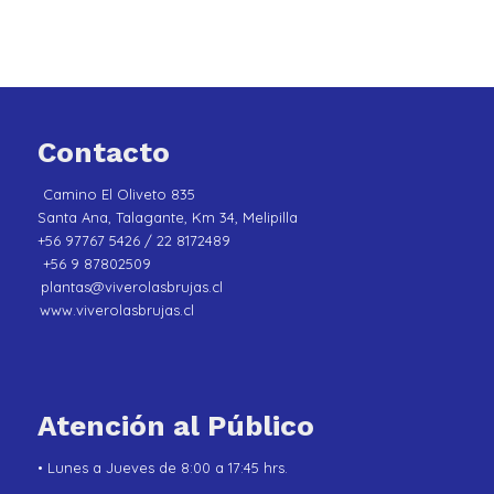
Contacto
Camino El Oliveto 835
Santa Ana, Talagante, Km 34, Melipilla
+56 97767 5426 / 22 8172489
+56 9 87802509
plantas@viverolasbrujas.cl
www.viverolasbrujas.cl
Atención al Público
• Lunes a Jueves de 8:00 a 17:45 hrs.