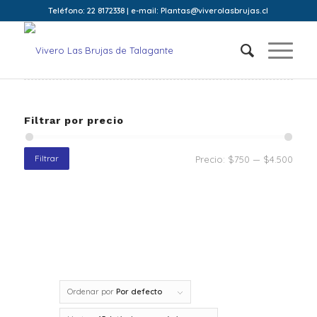
Teléfono: 22 8172338 | e-mail: Plantas@viverolasbrujas.cl
Filtrar por precio
Filtrar
Precio:
$750
—
$4.500
Ordenar por
Por defecto