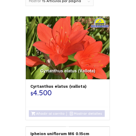
Mostrar
15 Artículos por página
Cyrtanthus elatus (vallota)
4.500
$
Añadir al carrito
Mostrar detalles
Ipheion uniflorum M6 0.15cm