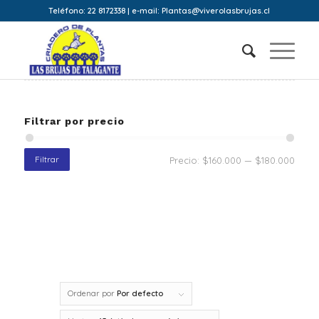
Teléfono: 22 8172338 | e-mail: Plantas@viverolasbrujas.cl
Filtrar por precio
Filtrar
Precio:
$160.000
—
$180.000
Ordenar por
Por defecto