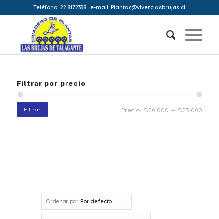
Teléfono: 22 8172338 | e-mail: Plantas@viverolasbrujas.cl
Filtrar por precio
Filtrar
Precio:
$20.000
—
$25.000
Ordenar por
Por defecto