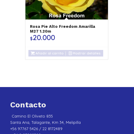
Rosa Pie Alto Freedom Amarilla
M27 1.20m
20.000
$
Añadir al carrito
Mostrar detalles
Contacto
Camino El Oliveto 835
Santa Ana, Talagante, Km 34, Melipilla
+56 97767 5426 / 22 8172489