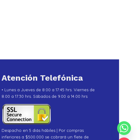
Atención Telefónica
• Lunes a Jueves de 8:00 a 17:45 hrs. Viernes de
8.00 a 17.30 hrs. Sábados de 9.00 a 14.00 hrs
Despacho en 5 diás hábiles | Por compras
inferiores a $500.000 se cobrará un flete de