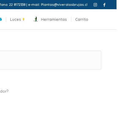
fono: 22 8172338 | e-mail: Plantas@viverolasbrujas.cl
Luces
Herramientas
Carrito
ador?