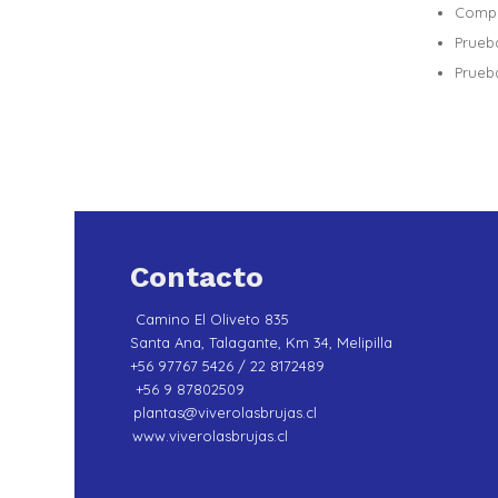
Compr
Prueb
Prueb
Contacto
Camino El Oliveto 835
Santa Ana, Talagante, Km 34, Melipilla
+56 97767 5426 / 22 8172489
+56 9 87802509
plantas@viverolasbrujas.cl
www.viverolasbrujas.cl