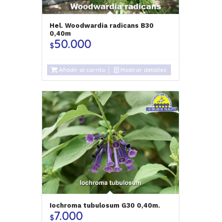
Hel. Woodwardia radicans B30
0,40m
50.000
$
Añadir al carrito
Mostrar detalles
Iochroma tubulosum G30 0,40m.
7.000
$