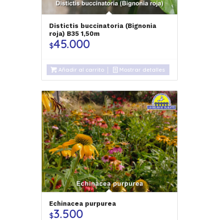
Distictis buccinatoria (Bignonia
roja) B35 1,50m
45.000
$
Añadir al carrito
Mostrar detalles
Echinacea purpurea
3.500
$