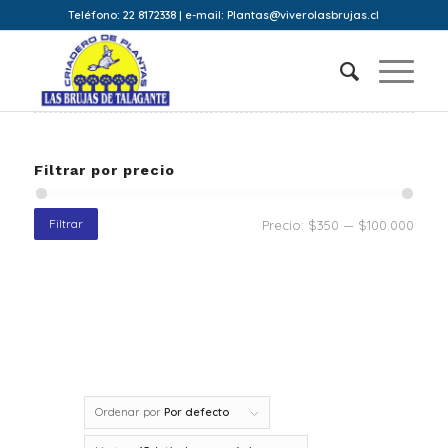
Teléfono: 22 8172338 | e-mail: Plantas@viverolasbrujas.cl
Filtrar por precio
Filtrar
Precio:
$350
—
$100.000
Ordenar por
Por defecto