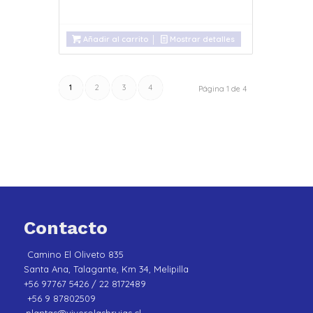
Añadir al carrito
Mostrar detalles
1
2
3
4
Página 1 de 4
Contacto
Camino El Oliveto 835
Santa Ana, Talagante, Km 34, Melipilla
+56 97767 5426 / 22 8172489
+56 9 87802509