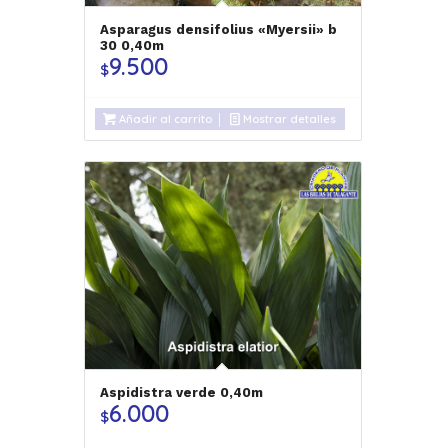
Asparagus densifolius «Myersii» b
30 0,40m
9.500
$
Añadir al carrito
Mostrar detalles
Aspidistra verde 0,40m
6.000
$