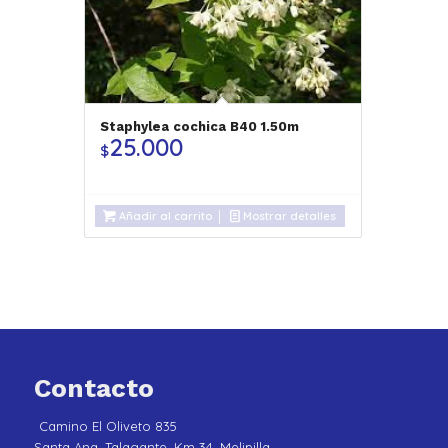
Staphylea cochica B40 1.50m
25.000
$
Añadir al carrito
Mostrar detalles
Contacto
Camino El Oliveto 835
Santa Ana, Talagante, Km 34, Melipilla