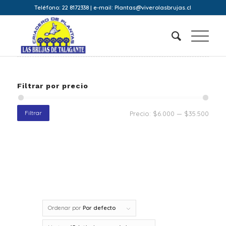
Teléfono: 22 8172338 | e-mail: Plantas@viverolasbrujas.cl
Filtrar por precio
Filtrar
Precio:
$6.000
—
$35.500
Ordenar por
Por defecto