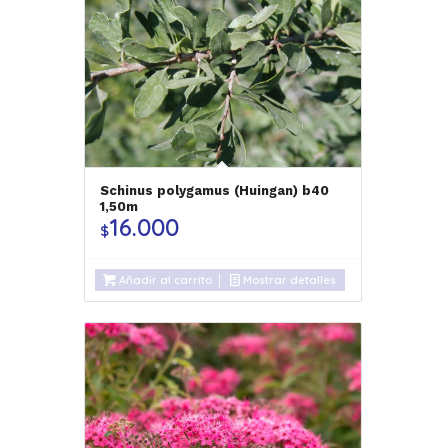
Schinus polygamus (Huingan) b40
1,50m
16.000
$
Añadir al carrito
Mostrar detalles