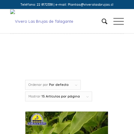
Teléfono: 22 8172338 | e-mail: Plantas@viverolasbrujas.cl
Ordenar por
Por defecto
Mostrar
15 Artículos por página