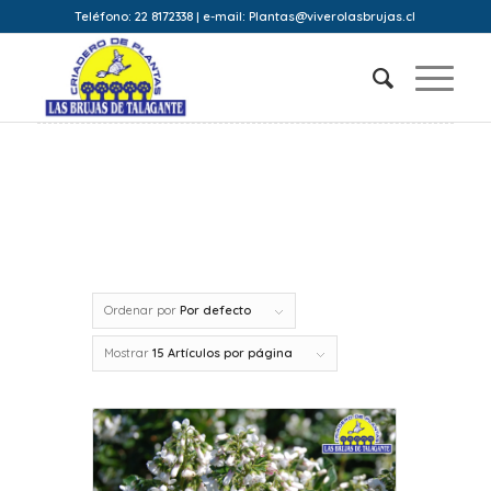
Teléfono: 22 8172338 | e-mail: Plantas@viverolasbrujas.cl
Ordenar por
Por defecto
Mostrar
15 Artículos por página