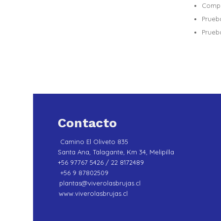
Compr
Prueb
Prueb
Contacto
Camino El Oliveto 835
Santa Ana, Talagante, Km 34, Melipilla
+56 97767 5426 / 22 8172489
+56 9 87802509
plantas@viverolasbrujas.cl
www.viverolasbrujas.cl