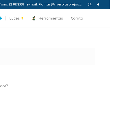
fono: 22 8172338 | e-mail: Plantas@viverolasbrujas.cl
Luces
Herramientas
Carrito
ador?