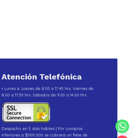
Atención Telefónica
• Lunes a Jueves de 8:00 a 17:45 hrs. Viernes de
8.00 a 17.30 hrs. Sábados de 9.00 a 14.00 hrs
Despacho en 5 diás hábiles | Por compras
inferiores a $500.000 se cobrará un flete de