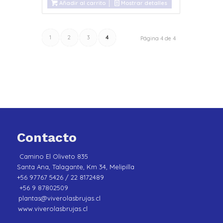
Añadir al carrito
Mostrar detalles
1
2
3
4
Página 4 de 4
Contacto
Camino El Oliveto 835
Santa Ana, Talagante, Km 34, Melipilla
+56 97767 5426 / 22 8172489
+56 9 87802509
plantas@viverolasbrujas.cl
www.viverolasbrujas.cl