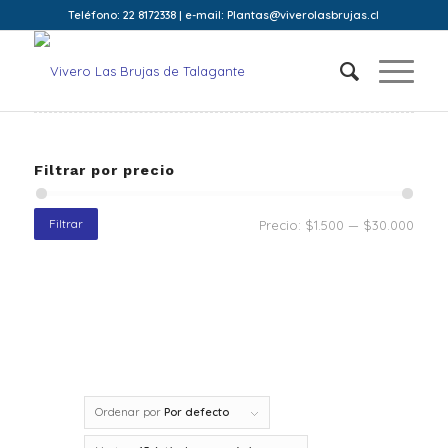
Teléfono: 22 8172338 | e-mail: Plantas@viverolasbrujas.cl
Filtrar por precio
Filtrar
Precio:
$1.500
—
$30.000
Ordenar por
Por defecto