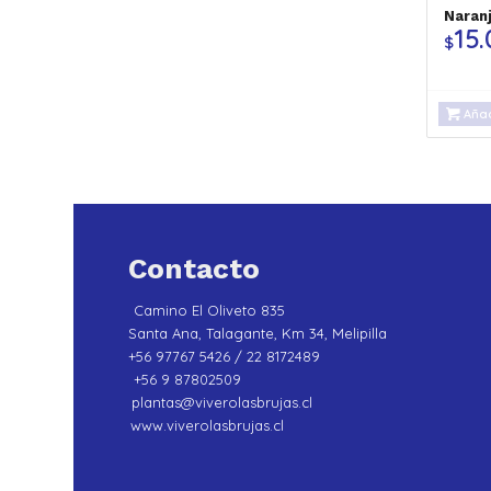
Naran
15
$
Añad
Contacto
Camino El Oliveto 835
Santa Ana, Talagante, Km 34, Melipilla
+56 97767 5426 / 22 8172489
+56 9 87802509
plantas@viverolasbrujas.cl
www.viverolasbrujas.cl