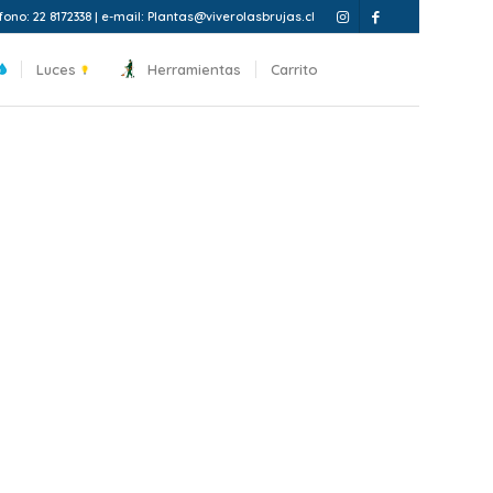
fono: 22 8172338 | e-mail: Plantas@viverolasbrujas.cl
Luces
Herramientas
Carrito