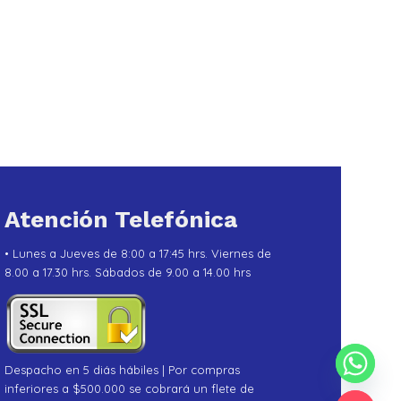
Atención Telefónica
• Lunes a Jueves de 8:00 a 17:45 hrs. Viernes de
8.00 a 17.30 hrs. Sábados de 9.00 a 14.00 hrs
Despacho en 5 diás hábiles | Por compras
inferiores a $500.000 se cobrará un flete de