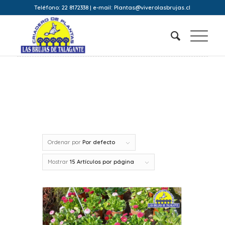
Teléfono: 22 8172338 | e-mail: Plantas@viverolasbrujas.cl
Ordenar por
Por defecto
Mostrar
15 Artículos por página