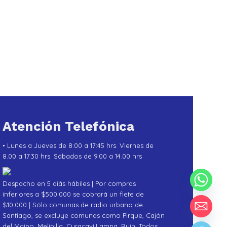
Atención Telefónica
• Lunes a Jueves de 8:00 a 17:45 hrs. Viernes de
8.00 a 17.30 hrs. Sábados de 9.00 a 14.00 hrs
Despacho en 5 diás hábiles | Por compras
inferiores a $500.000 se cobrará un flete de
$10.000 | Sólo comunas de radio urbano de
Santiago, se excluye comunas como Pirque, Cajón
del Maipo, Melipilla, Curacaví,Lampa ,Buin .Todos