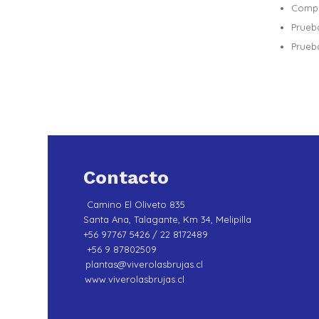
Compr
Prueb
Prueb
Contacto
Camino El Oliveto 835
Santa Ana, Talagante, Km 34, Melipilla
+56 97767 5426 / 22 8172489
+56 9 87802509
plantas@viverolasbrujas.cl
www.viverolasbrujas.cl