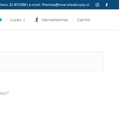
fono: 22 8172338 | e-mail: Plantas@viverolasbrujas.cl
Luces
Herramientas
Carrito
ador?