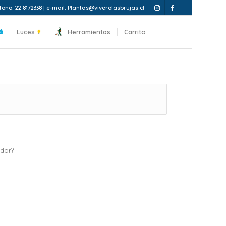
fono: 22 8172338 | e-mail: Plantas@viverolasbrujas.cl
Luces
Herramientas
Carrito
ador?