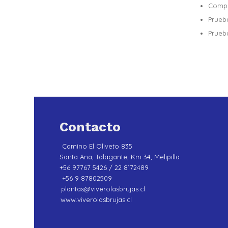
Compr
Prueb
Prueb
Contacto
Camino El Oliveto 835
Santa Ana, Talagante, Km 34, Melipilla
+56 97767 5426 / 22 8172489
+56 9 87802509
plantas@viverolasbrujas.cl
www.viverolasbrujas.cl