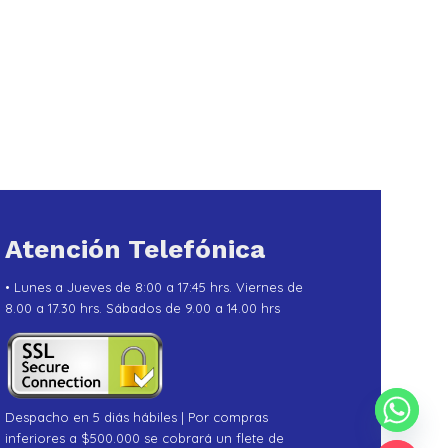
Atención Telefónica
• Lunes a Jueves de 8:00 a 17:45 hrs. Viernes de
8.00 a 17.30 hrs. Sábados de 9.00 a 14.00 hrs
Despacho en 5 diás hábiles | Por compras
inferiores a $500.000 se cobrará un flete de