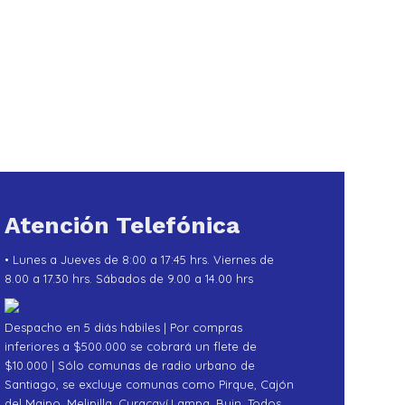
Atención Telefónica
• Lunes a Jueves de 8:00 a 17:45 hrs. Viernes de
8.00 a 17.30 hrs. Sábados de 9.00 a 14.00 hrs
Despacho en 5 diás hábiles | Por compras
inferiores a $500.000 se cobrará un flete de
$10.000 | Sólo comunas de radio urbano de
Santiago, se excluye comunas como Pirque, Cajón
del Maipo, Melipilla, Curacaví,Lampa ,Buin .Todos