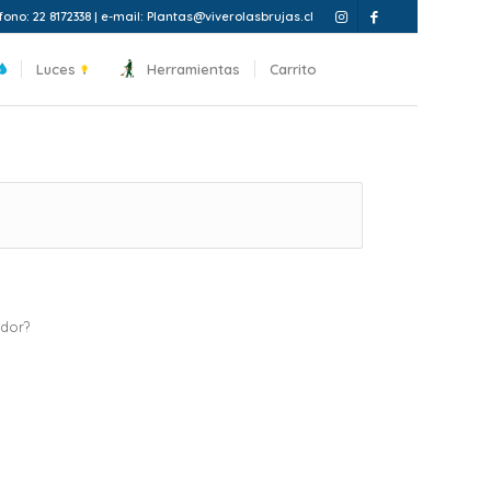
fono: 22 8172338 | e-mail: Plantas@viverolasbrujas.cl
Luces
Herramientas
Carrito
ador?