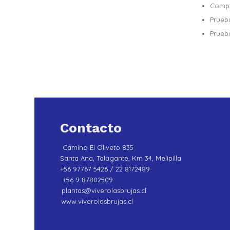
Compr
Prueb
Prueb
Contacto
Camino El Oliveto 835
Santa Ana, Talagante, Km 34, Melipilla
+56 97767 5426 / 22 8172489
+56 9 87802509
plantas@viverolasbrujas.cl
www.viverolasbrujas.cl