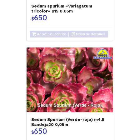
Sedum spurium «Variagatum
tricolor» B15 0.05m
650
$
Añadir al carrito
Mostrar detalles
Sedum Spurium (Verde-rojo) m4.5
Bandeja20 0,05m
650
$