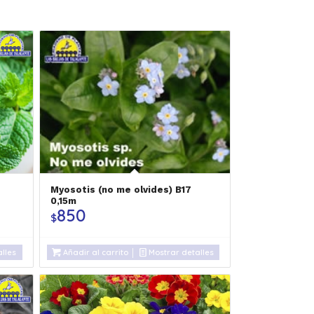
Myosotis (no me olvides) B17
0,15m
850
$
lles
Añadir al carrito
Mostrar detalles