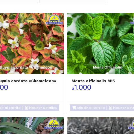
uynia cordata «Chameleon»
Menta officinalis M15
500
1.000
$
ir al carrito
Mostrar detalles
Añadir al carrito
Mostrar deta