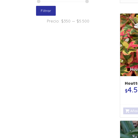
Filtrar
Precio:
$350
—
$5.500
Houtt
4.
$
Añad