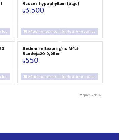
l
Ruscus hypophyllum (bajo)
3.500
$
lles
Añadir al carrito
Mostrar detalles
20
Sedum reflexum gris M4.5
Bandeja20 0,05m
550
$
lles
Añadir al carrito
Mostrar detalles
Página 3 de 4