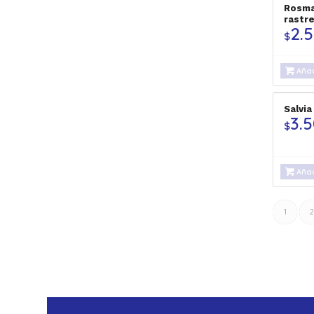
Rosma
rastr
2.
$
Añad
Salvia
3.
$
Añad
1
2