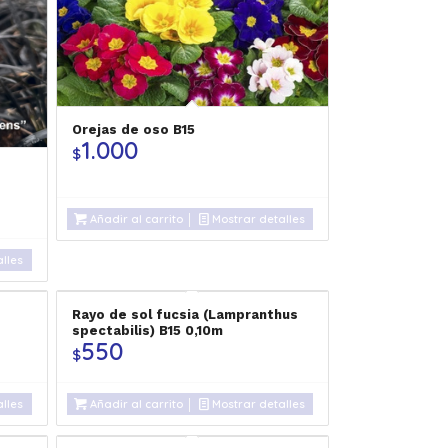
Orejas de oso B15
1.000
$
Añadir al carrito
Mostrar detalles
lles
Rayo de sol fucsia (Lampranthus
spectabilis) B15 0,10m
550
$
lles
Añadir al carrito
Mostrar detalles