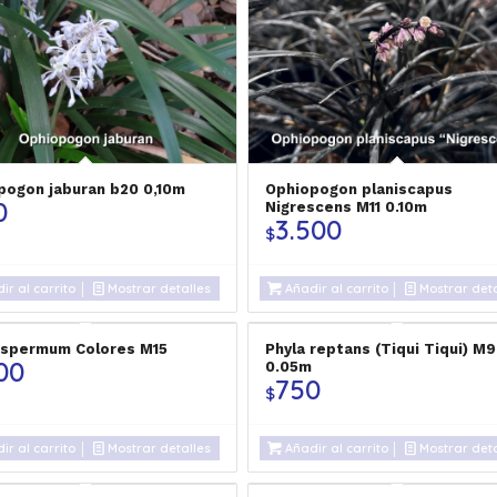
pogon jaburan b20 0,10m
Ophiopogon planiscapus
0
Nigrescens M11 0.10m
3.500
$
ir al carrito
Mostrar detalles
Añadir al carrito
Mostrar deta
spermum Colores M15
Phyla reptans (Tiqui Tiqui) M9
00
0.05m
750
$
ir al carrito
Mostrar detalles
Añadir al carrito
Mostrar deta