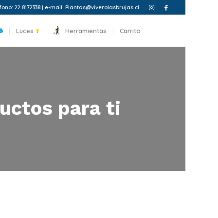
fono: 22 8172338 | e-mail: Plantas@viverolasbrujas.cl
Luces
Herramientas
Carrito
uctos para ti