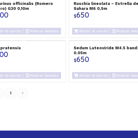
rinus officinalis (Romero
Ruschia lineolata – Estrella de
ero) G30 0,10m
Sahara M6 0,5m
500
650
$
ir al carrito
Mostrar detalles
Añadir al carrito
Mostrar deta
 pratensis
Sedum Luteoviride M4.5 band
500
0.05m
650
$
ir al carrito
Mostrar detalles
Añadir al carrito
Mostrar deta
3
4