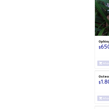
Ophio
65
$
Añad
Osteo
1.8
$
Añad