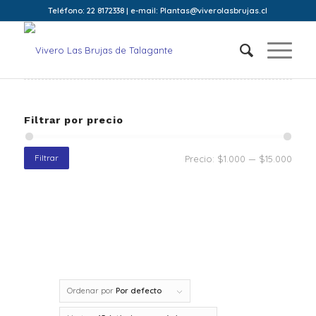
Teléfono: 22 8172338 | e-mail: Plantas@viverolasbrujas.cl
Filtrar por precio
Filtrar
Precio:
$1.000
—
$15.000
Ordenar por
Por defecto