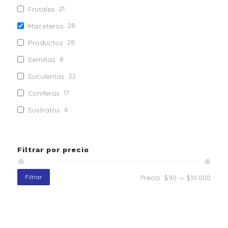
Frutales
21
Maceteros
28
Productos
28
Semillas
8
Suculentas
22
Coniferas
17
Sustratos
6
Tela anti heladas
1
Fertilizantes
4
Filtrar por precio
Tutores
10
Tela anti maleza
4
Filtrar
Precio:
$90
—
$10.000
Mulch
8
Maquinas
2
Implementos Maquinaria
26