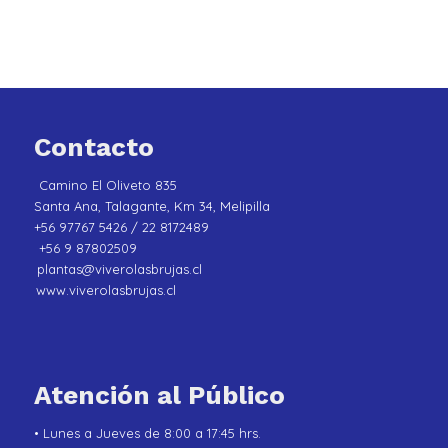
Contacto
Camino El Oliveto 835
Santa Ana, Talagante, Km 34, Melipilla
+56 97767 5426 / 22 8172489
+56 9 87802509
plantas@viverolasbrujas.cl
www.viverolasbrujas.cl
Atención al Público
• Lunes a Jueves de 8:00 a 17:45 hrs.