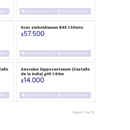
lles
Añadir al carrito
Mostrar detalles
Acer sieboldianum B45 1.50mts
57.500
$
lles
Añadir al carrito
Mostrar detalles
taño
Aesculus hippocastanum (Castaño
de la India) g45 1.60m
14.000
$
lles
Añadir al carrito
Mostrar detalles
Página 1 de 13