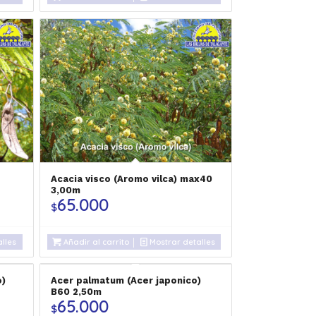
Acacia visco (Aromo vilca) max40
3,00m
65.000
$
lles
Añadir al carrito
Mostrar detalles
o)
Acer palmatum (Acer japonico)
B60 2,50m
65.000
$