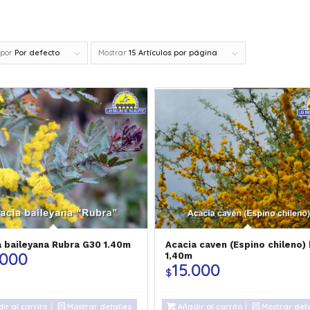
 por
Por defecto
Mostrar
15 Artículos por página
a baileyana Rubra G30 1.40m
Acacia caven (Espino chileno)
.000
1,40m
15.000
$
ir al carrito
Mostrar detalles
Añadir al carrito
Mostrar deta