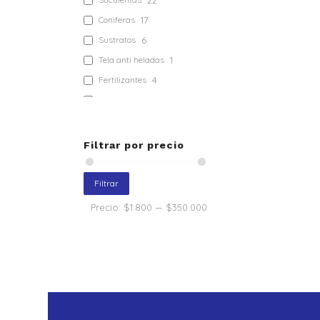
22
Coniferas
17
Sustratos
6
Tela anti heladas
1
Fertilizantes
4
Tutores
10
Tela anti maleza
4
Mulch
8
Filtrar por precio
Maquinas
2
Implementos
26
Filtrar
Maquinaria
Precio:
$1.800
—
$350.000
Nativos
41
Herramientas de
22
Jardín