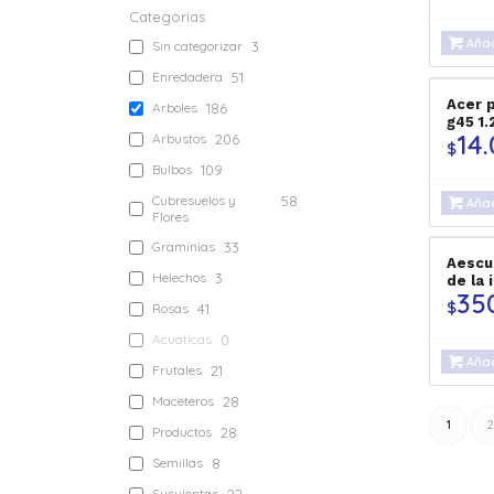
Categorias
Añad
Sin categorizar
3
Enredadera
51
Acer 
Arboles
186
g45 1
14
Arbustos
206
$
Bulbos
109
Cubresuelos y
58
Añad
Flores
Graminias
33
Aescu
Helechos
3
de la
35
$
Rosas
41
Acuaticas
0
Añad
Frutales
21
Maceteros
28
1
2
Productos
28
Semillas
8
Suculentas