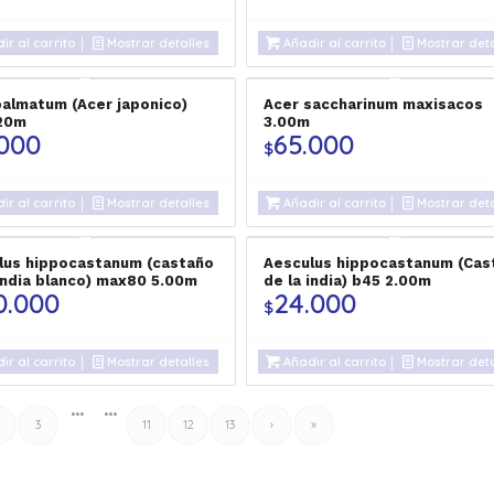
ir al carrito
Mostrar detalles
Añadir al carrito
Mostrar deta
palmatum (Acer japonico)
Acer saccharinum maxisacos
.20m
3.00m
.000
65.000
$
ir al carrito
Mostrar detalles
Añadir al carrito
Mostrar deta
lus hippocastanum (castaño
Aesculus hippocastanum (Cas
 india blanco) max80 5.00m
de la india) b45 2.00m
0.000
24.000
$
ir al carrito
Mostrar detalles
Añadir al carrito
Mostrar deta
•••
•••
3
11
12
13
›
»