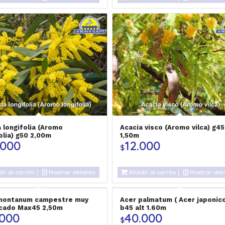
 longifolia (Aromo
Acacia visco (Aromo vilca) g45
olia) g50 2,00m
1,50m
.000
12.000
$
ir al carrito
Mostrar detalles
Añadir al carrito
Mostrar deta
montanum campestre muy
Acer palmatum ( Acer japonic
icado Max45 2,50m
b45 alt 1.60m
.000
40.000
$