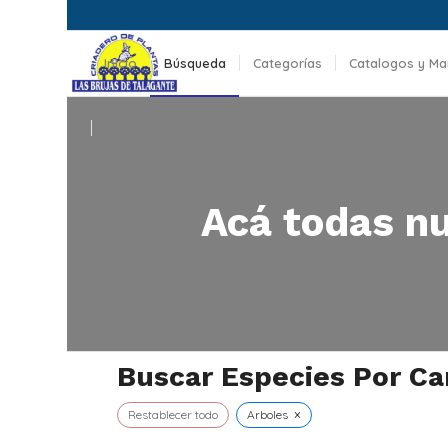
Inicio
Búsqueda
Categorías
Catalogos y Ma
Maquinaria
Acá todas nu
Buscar Especies Por Ca
×
Restablecer todo
Arboles