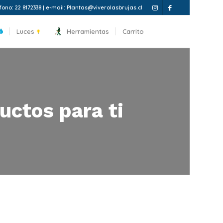
fono: 22 8172338 | e-mail: Plantas@viverolasbrujas.cl
Luces
Herramientas
Carrito
uctos para ti