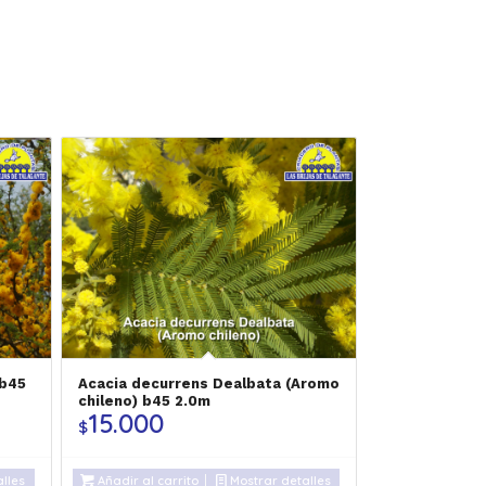
 b45
Acacia decurrens Dealbata (Aromo
chileno) b45 2.0m
15.000
$
lles
Añadir al carrito
Mostrar detalles