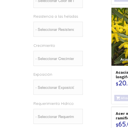
Resistencia a las heladas
Crecimiento
Acacia
Exposición
longif
20
$
Añad
Requerimiento Hidrico
Acer 
ramif
65
$